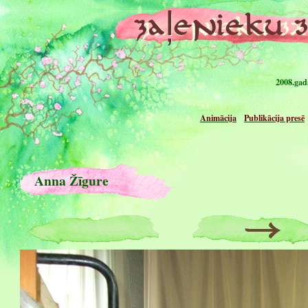
2008.gad
Animācija
Publikācija presē
Anna Žīgure