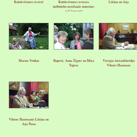
Kultūrvēstures ievirzē
Kultūrvēstures ievirzes
Liliāna un Aija
dalībnieku uzstāšanās nometnes
galā koncertā
Maruta Voitkus
Ruperti, Anna Žīgure un Māra
Viesojas literatūrkritiķis
Tupese
Viktors Hausmais
Viktors Hausmanis Liliāna un
Aija Štosa