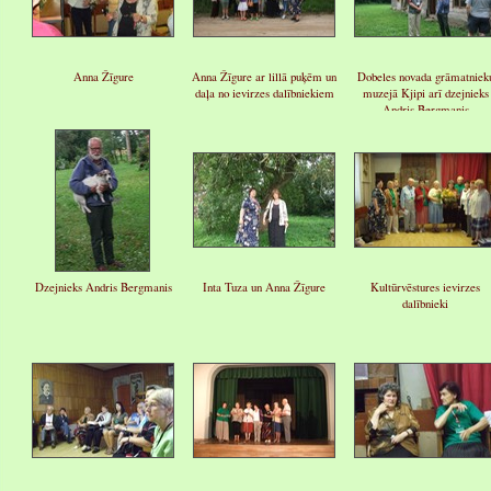
Anna Žīgure
Anna Žīgure ar lillā puķēm un
Dobeles novada grāmatniek
daļa no ievirzes dalībniekiem
muzejā Kjipi arī dzejnieks
Andris Bergmanis
Dzejnieks Andris Bergmanis
Inta Tuza un Anna Žīgure
Kultūrvēstures ievirzes
dalībnieki