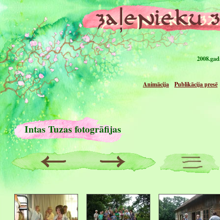
2008.gad
Animācija
Publikācija presē
Intas Tuzas fotogrāfijas