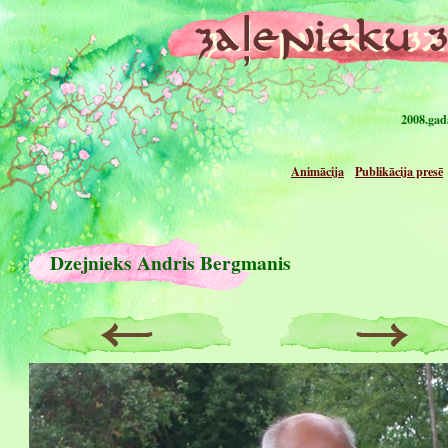
2008.gad
Animācija
Publikācija presē
Dzejnieks Andris Bergmanis